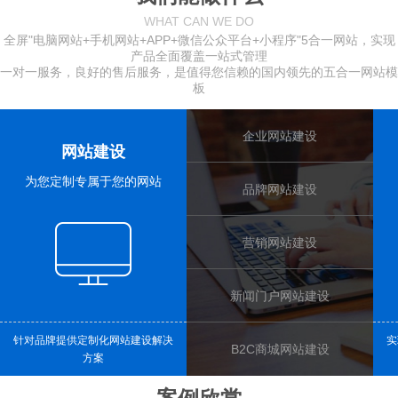
WHAT CAN WE DO
全屏"电脑网站+手机网站+APP+微信公众平台+小程序"5合一网站，实现
产品全面覆盖一站式管理
一对一服务，良好的售后服务，是值得您信赖的国内领先的五合一
网站模
板
企业网站建设
网站建设
为您定制专属于您的网站
品牌网站建设
营销网站建设
新闻门户网站建设
针对品牌提供定制化网站建设解决
实
B2C商城网站建设
方案