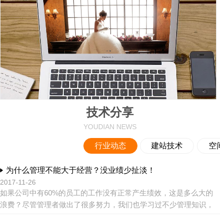
技术分享
YOUDIAN NEWS
行业动态
建站技术
空
为什么管理不能大于经营？没业绩少扯淡！
2017-11-26
如果公司中有60%的员工的工作没有正常产生绩效，这是多么大的
浪费？尽管管理者做出了很多努力，我们也学习过不少管理知识，
尝试了很多管理制度，但是总是看不到理想的效果。问题到底出在