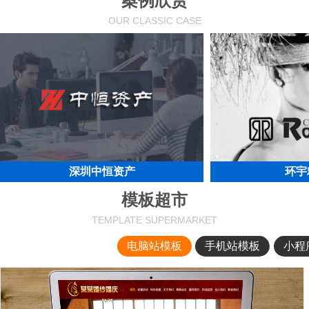
案例欣赏
OUR CLASSIC CASE
深圳中恒资产
环宇
模板超市
TEMPLATE SUPERMARKET
电脑站模板
手机站模板
小程