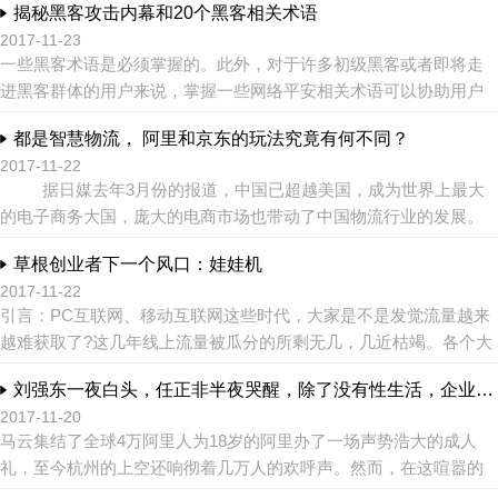
揭秘黑客攻击内幕和20个黑客相关术语
了哪里？ ...
2017-11-23
一些黑客术语是必须掌握的。此外，对于许多初级黑客或者即将走
进黑客群体的用户来说，掌握一些网络平安相关术语可以协助用户
更好地了解和踏入黑客之门。下面详细介绍了黑客领域罕见的一些
都是智慧物流， 阿里和京东的玩法究竟有何不同？
专业术语。 ...
2017-11-22
据日媒去年3月份的报道，中国已超越美国，成为世界上最大
的电子商务大国，庞大的电商市场也带动了中国物流行业的发展。
中国电商界共占据80%市场份额的阿里巴巴和京东...
草根创业者下一个风口：娃娃机
2017-11-22
引言：PC互联网、移动互联网这些时代，大家是不是发觉流量越来
越难获取了?这几年线上流量被瓜分的所剩无几，几近枯竭。各个大
佬们正着手抢夺线下流量，以支撑起大而强的身躯和持续的增长! ...
刘强东一夜白头，任正非半夜哭醒，除了没有性生活，企业家更加：死不起、放不下
2017-11-20
马云集结了全球4万阿里人为18岁的阿里办了一场声势浩大的成人
礼，至今杭州的上空还响彻着几万人的欢呼声。然而，在这喧嚣的
背后，回荡着马云曾经那个略显苍凉却无比性情的后悔演说： 我有