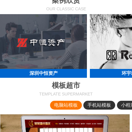
案例欣赏
OUR CLASSIC CASE
深圳中恒资产
环宇
模板超市
TEMPLATE SUPERMARKET
电脑站模板
手机站模板
小程