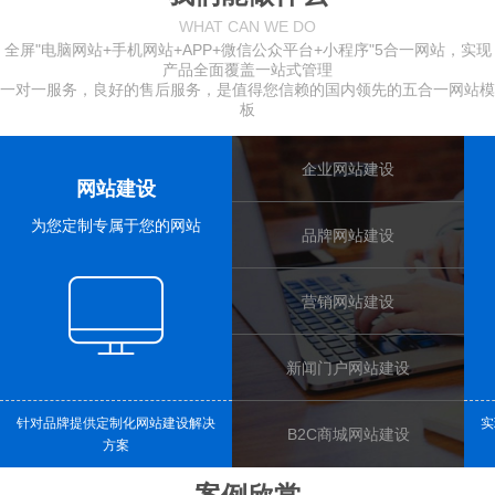
WHAT CAN WE DO
全屏"电脑网站+手机网站+APP+微信公众平台+小程序"5合一网站，实现
产品全面覆盖一站式管理
一对一服务，良好的售后服务，是值得您信赖的国内领先的五合一
网站模
板
企业网站建设
网站建设
为您定制专属于您的网站
品牌网站建设
营销网站建设
新闻门户网站建设
针对品牌提供定制化网站建设解决
实
B2C商城网站建设
方案