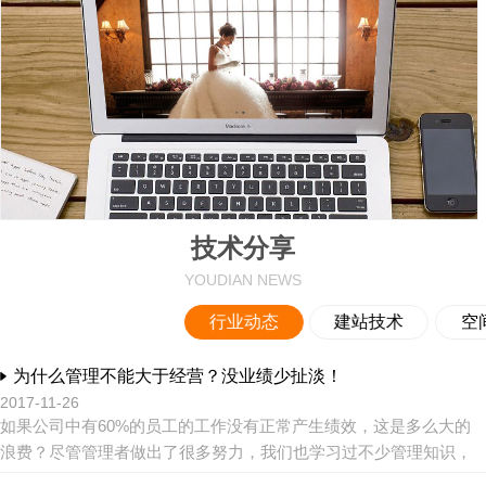
技术分享
YOUDIAN NEWS
行业动态
建站技术
空
为什么管理不能大于经营？没业绩少扯淡！
2017-11-26
如果公司中有60%的员工的工作没有正常产生绩效，这是多么大的
浪费？尽管管理者做出了很多努力，我们也学习过不少管理知识，
尝试了很多管理制度，但是总是看不到理想的效果。问题到底出在