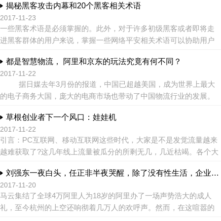
揭秘黑客攻击内幕和20个黑客相关术语
了哪里？ ...
2017-11-23
一些黑客术语是必须掌握的。此外，对于许多初级黑客或者即将走
进黑客群体的用户来说，掌握一些网络平安相关术语可以协助用户
更好地了解和踏入黑客之门。下面详细介绍了黑客领域罕见的一些
都是智慧物流， 阿里和京东的玩法究竟有何不同？
专业术语。 ...
2017-11-22
据日媒去年3月份的报道，中国已超越美国，成为世界上最大
的电子商务大国，庞大的电商市场也带动了中国物流行业的发展。
中国电商界共占据80%市场份额的阿里巴巴和京东...
草根创业者下一个风口：娃娃机
2017-11-22
引言：PC互联网、移动互联网这些时代，大家是不是发觉流量越来
越难获取了?这几年线上流量被瓜分的所剩无几，几近枯竭。各个大
佬们正着手抢夺线下流量，以支撑起大而强的身躯和持续的增长! ...
刘强东一夜白头，任正非半夜哭醒，除了没有性生活，企业家更加：死不起、放不下
2017-11-20
马云集结了全球4万阿里人为18岁的阿里办了一场声势浩大的成人
礼，至今杭州的上空还响彻着几万人的欢呼声。然而，在这喧嚣的
背后，回荡着马云曾经那个略显苍凉却无比性情的后悔演说： 我有