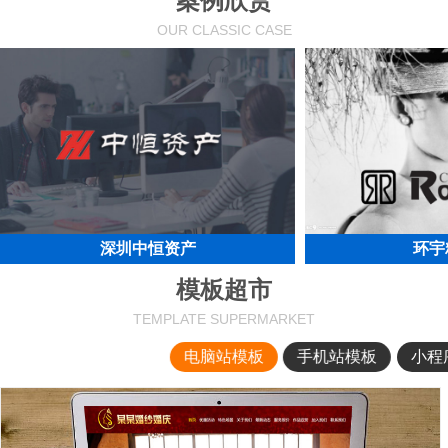
案例欣赏
OUR CLASSIC CASE
深圳中恒资产
环宇
模板超市
TEMPLATE SUPERMARKET
电脑站模板
手机站模板
小程