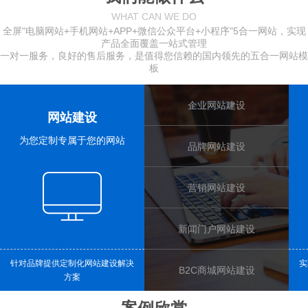
WHAT CAN WE DO
全屏"电脑网站+手机网站+APP+微信公众平台+小程序"5合一网站，实现
产品全面覆盖一站式管理
一对一服务，良好的售后服务，是值得您信赖的国内领先的五合一
网站模
板
企业网站建设
网站建设
为您定制专属于您的网站
品牌网站建设
营销网站建设
新闻门户网站建设
针对品牌提供定制化网站建设解决
实
B2C商城网站建设
方案