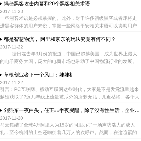
揭秘黑客攻击内幕和20个黑客相关术语
了哪里？ ...
2017-11-23
一些黑客术语是必须掌握的。此外，对于许多初级黑客或者即将走
进黑客群体的用户来说，掌握一些网络平安相关术语可以协助用户
更好地了解和踏入黑客之门。下面详细介绍了黑客领域罕见的一些
都是智慧物流， 阿里和京东的玩法究竟有何不同？
专业术语。 ...
2017-11-22
据日媒去年3月份的报道，中国已超越美国，成为世界上最大
的电子商务大国，庞大的电商市场也带动了中国物流行业的发展。
中国电商界共占据80%市场份额的阿里巴巴和京东...
草根创业者下一个风口：娃娃机
2017-11-22
引言：PC互联网、移动互联网这些时代，大家是不是发觉流量越来
越难获取了?这几年线上流量被瓜分的所剩无几，几近枯竭。各个大
佬们正着手抢夺线下流量，以支撑起大而强的身躯和持续的增长! ...
刘强东一夜白头，任正非半夜哭醒，除了没有性生活，企业家更加：死不起、放不下
2017-11-20
马云集结了全球4万阿里人为18岁的阿里办了一场声势浩大的成人
礼，至今杭州的上空还响彻着几万人的欢呼声。然而，在这喧嚣的
背后，回荡着马云曾经那个略显苍凉却无比性情的后悔演说： 我有