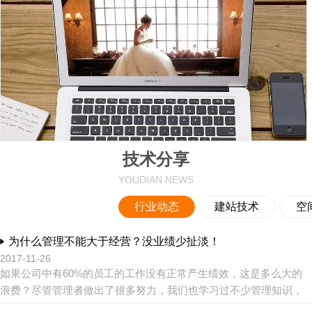
技术分享
YOUDIAN NEWS
行业动态
建站技术
空
为什么管理不能大于经营？没业绩少扯淡！
2017-11-26
如果公司中有60%的员工的工作没有正常产生绩效，这是多么大的
浪费？尽管管理者做出了很多努力，我们也学习过不少管理知识，
尝试了很多管理制度，但是总是看不到理想的效果。问题到底出在