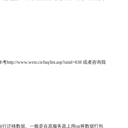
.cn/faq/list.asp?unid=838 或者咨询我
行迁移数据。一般是在原服务器上用rar将数据打包