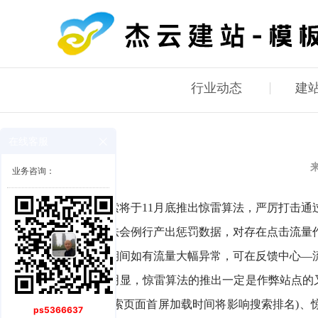
行业动态
建
在线客服
业务咨询：
百度搜索将于11月底推出惊雷算法，严厉打击通
惊雷算法会例行产出惩罚数据，对存在点击流量作
网站此期间如有流量大幅异常，可在反馈中心—
当然很明显，惊雷算法的推出一定是作弊站点的又一
算法(移动搜索页面首屏加载时间将影响搜索排名)、
ps5366637