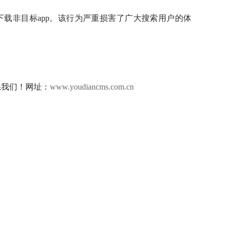
载非目标app。该行为严重损害了广大搜索用户的体
我们！网址：
www.youdiancms.com.cn