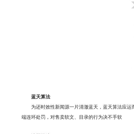
蓝天算法
为还时效性新闻源一片清澈蓝天，蓝天算法应运而
端连环处罚，对售卖软文、目录的行为决不手软