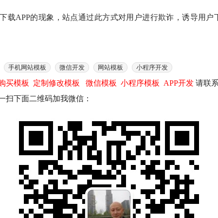
载APP的现象，站点通过此方式对用户进行欺诈，诱导用户下
手机网站模板
微信开发
网站模板
小程序开发
购买模板
定制修改模板
微信模板
小程序模板
APP开发
请联系
1 或扫一扫下面二维码加我微信：