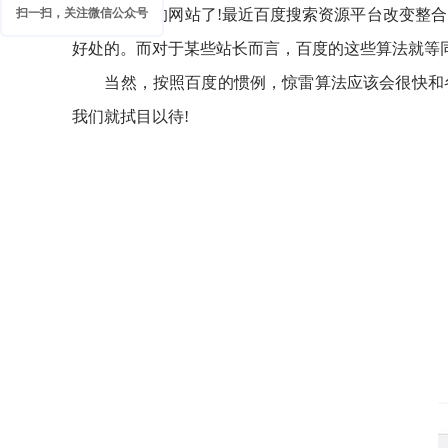
扫一扫，关注微信公众号
找的熊掌号的网站了!最近百度搜索资源平台改变整
好处的。而对于某些站长而言，百度的这些算法就等同
当然，按照百度的惯例，惊雷算法应该会很快和各位
我们就拭目以待!